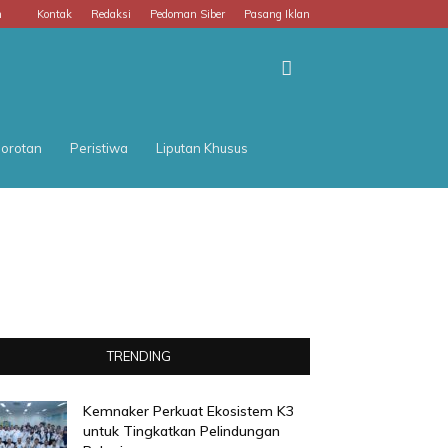
m
Kontak
Redaksi
Pedoman Siber
Pasang Iklan
orotan
Peristiwa
Liputan Khusus
TRENDING
Kemnaker Perkuat Ekosistem K3
untuk Tingkatkan Pelindungan