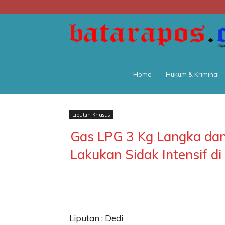
Home
Hukum & Kriminal
Liputan Khusus
Gas LPG 3 Kg Langka da
Lakukan Sidak Intensif d
Liputan : Dedi