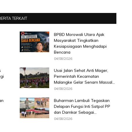
BERITA TERKAIT
BPBD Morowali Utara Ajak
Masyarakat Tingkatkan
Kesiapsiagaan Menghadapi
Bencana
04/08/2026
s
Usai Jalan Sehat Anti Mager,
gi
Pemerintah Kecamatan
Malangke Gelar Senam Massal...
04/08/2026
an
Buharman Lambuli Tegaskan
Delapan Fungsi Inti Satpol PP
dan Damkar Sebagai...
04/08/2026