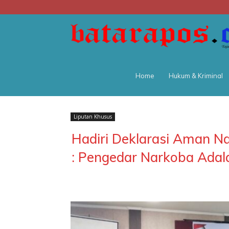
Home
Hukum & Kriminal
Liputan Khusus
Hadiri Deklarasi Aman N
: Pengedar Narkoba Adal