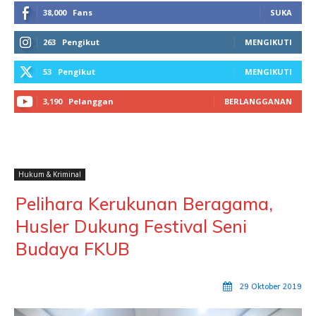
38,000
Fans
SUKA
263
Pengikut
MENGIKUTI
53
Pengikut
MENGIKUTI
3,190
Pelanggan
BERLANGGANAN