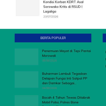
Kondisi Korban KDRT Asal
Sorowako Kritis di RSUD I
Lagaligo
23/07/2026
BERITA POPULER
Penemuan Mayat di Tepi Pantai
Morowali
05/08/2026
Buharman Lambuli Tegaskan
Delapan Fungsi Inti Satpol PP
dan Damkar Sebagai...
04/08/2026
Bocah 4 Tahun Tewas Ditabrak
Mobil Polisi, Polres Bone