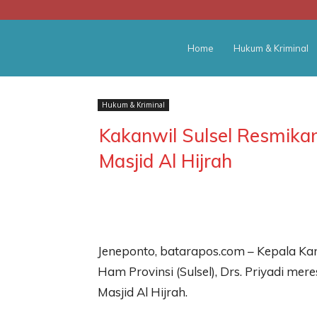
BATARA
Home
Hukum & Kriminal
POS
Hukum & Kriminal
Kakanwil Sulsel Resmika
Masjid Al Hijrah
Jeneponto, batarapos.com – Kepala Ka
Ham Provinsi (Sulsel), Drs. Priyadi 
Masjid Al Hijrah.