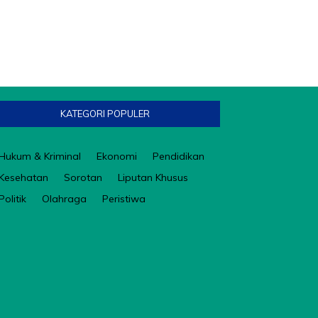
KATEGORI POPULER
Hukum & Kriminal
Ekonomi
Pendidikan
Kesehatan
Sorotan
Liputan Khusus
Politik
Olahraga
Peristiwa