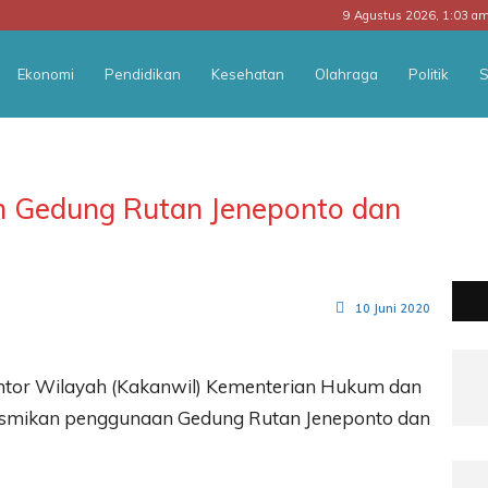
9 Agustus 2026, 1:03 a
Ekonomi
Pendidikan
Kesehatan
Olahraga
Politik
S
n Gedung Rutan Jeneponto dan
10 Juni 2020
ntor Wilayah (Kakanwil) Kementerian Hukum dan
meresmikan penggunaan Gedung Rutan Jeneponto dan