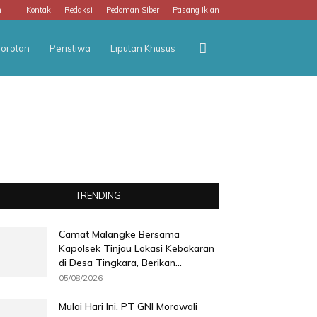
m
Kontak
Redaksi
Pedoman Siber
Pasang Iklan
orotan
Peristiwa
Liputan Khusus
TRENDING
Camat Malangke Bersama
Kapolsek Tinjau Lokasi Kebakaran
di Desa Tingkara, Berikan...
05/08/2026
Mulai Hari Ini, PT GNI Morowali