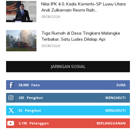
Nilai IPK 4.0, Kadis Kominfo-SP Luwu Utara
Andi Zulkarnain Resmi Raih...
08/08/2026
Tiga Rumah di Desa Tingkara Malangke
Terbakar, Satu Ludes Dilalap Api
05/08/2026
JARINGAN SOSIAL
38,000
Fans
SUKA
263
Pengikut
MENGIKUTI
53
Pengikut
MENGIKUTI
3,190
Pelanggan
BERLANGGANAN