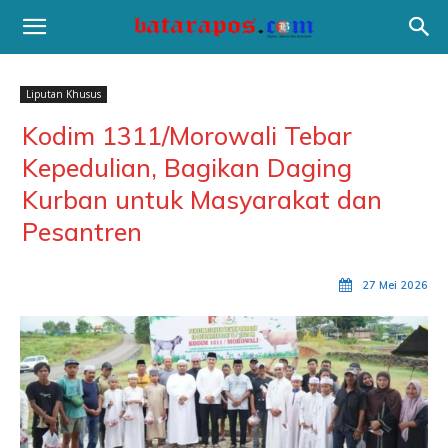
Liputan Khusus
Kodim 1311/Morowali Tebar
Kepedulian, Bagikan Daging
Kurban untuk Masyarakat dan
Pesantren
27 Mei 2026