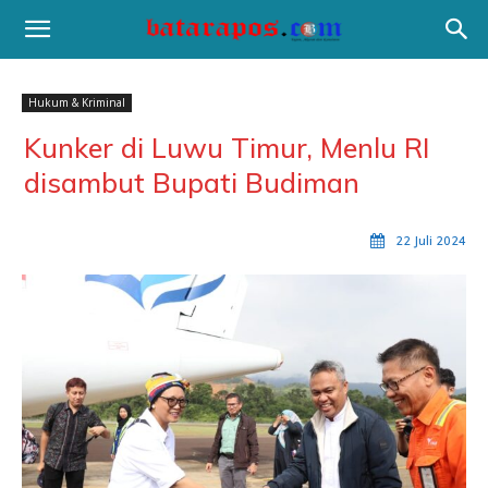
Hukum & Kriminal
Kunker di Luwu Timur, Menlu RI
disambut Bupati Budiman
22 Juli 2024