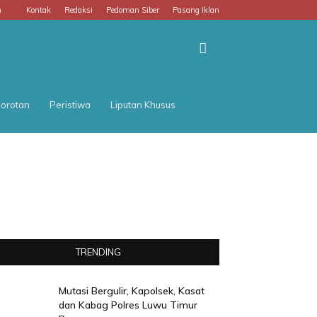
m
Kontak
Redaksi
Pedoman Siber
Pasang Iklan
orotan
Peristiwa
Liputan Khusus
TRENDING
Mutasi Bergulir, Kapolsek, Kasat
dan Kabag Polres Luwu Timur