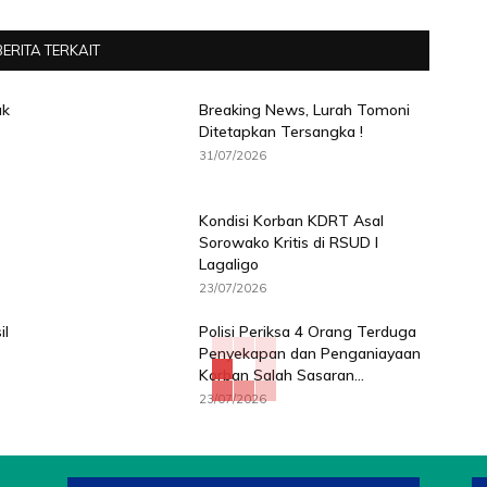
BERITA TERKAIT
ak
Breaking News, Lurah Tomoni
Ditetapkan Tersangka !
31/07/2026
Kondisi Korban KDRT Asal
Sorowako Kritis di RSUD I
Lagaligo
23/07/2026
il
Polisi Periksa 4 Orang Terduga
Penyekapan dan Penganiayaan
Korban Salah Sasaran...
23/07/2026