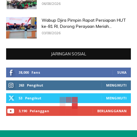
06/08/2026
Wabup Djira Pimpin Rapat Persiapan HUT
ke-81 RI, Dorong Perayaan Meriah...
03/08/2026
JARINGAN SOSIAL
38,000
Fans
SUKA
263
Pengikut
MENGIKUTI
53
Pengikut
MENGIKUTI
3,190
Pelanggan
BERLANGGANAN