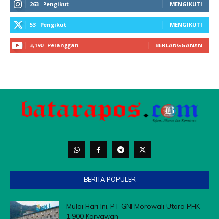
263
Pengikut
MENGIKUTI
53
Pengikut
MENGIKUTI
3,190
Pelanggan
BERLANGGANAN
BERITA POPULER
Mulai Hari Ini, PT GNI Morowali Utara PHK
1.900 Karyawan