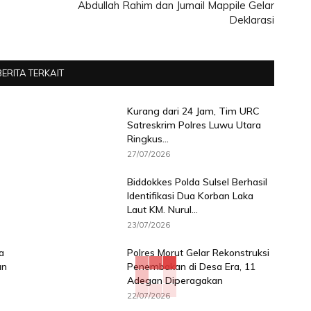
Abdullah Rahim dan Jumail Mappile Gelar
Deklarasi
BERITA TERKAIT
Kurang dari 24 Jam, Tim URC
Satreskrim Polres Luwu Utara
Ringkus...
27/07/2026
Biddokkes Polda Sulsel Berhasil
Identifikasi Dua Korban Laka
Laut KM. Nurul...
23/07/2026
a
Polres Morut Gelar Rekonstruksi
an
Penembakan di Desa Era, 11
Adegan Diperagakan
22/07/2026