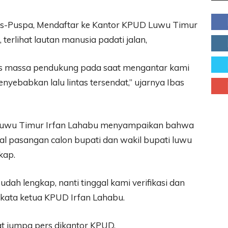
bas-Puspa, Mendaftar ke Kantor KPUD Luwu Timur
terlihat lautan manusia padati jalan,
tas massa pendukung pada saat mengantar kami
yebabkan lalu lintas tersendat,” ujarnya Ibas
 Luwu Timur Irfan Lahabu menyampaikan bahwa
l pasangan calon bupati dan wakil bupati luwu
kap.
udah lengkap, nanti tinggal kami verifikasi dan
 kata ketua KPUD Irfan Lahabu.
t jumpa pers dikantor KPUD.