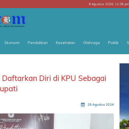
6 Agustus 2026, 12:05 p
BATARA
POS
Ekonomi
Pendidikan
Kesehatan
Olahraga
Politik
S
Daftarkan Diri di KPU Sebagai
upati
29 Agustus 2024