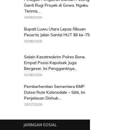
Ganti Rugi Proyek di Gowa, Ngaku
Terima...
04/08/2026
Bupati Luwu Utara Lepas Ribuan
Peserta Jalan Santai HUT IBI ke-75
02/08/2026
Selain Kasatreskrim Polres Bone,
Empat Posisi Kapolsek Juga
Bergeser, Ini Penggantinya...
01/08/2026
Pemberhentian Sementara KMP
Dolosi Rute Kolonodale – Siliti, Ini
Penjelasan Dishub...
30/07/2026
JARINGAN SOSIAL