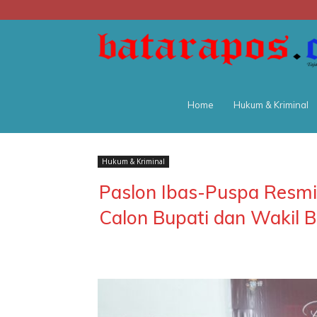
Home
Hukum & Kriminal
Hukum & Kriminal
Paslon Ibas-Puspa Resmi 
Calon Bupati dan Wakil B