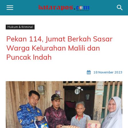
Hukum & Kriminal
Pekan 114, Jumat Berkah Sasar
Warga Kelurahan Malili dan
Puncak Indah
18 November 2023