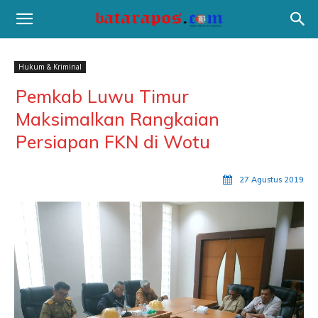
Hukum & Kriminal
Pemkab Luwu Timur
Maksimalkan Rangkaian
Persiapan FKN di Wotu
27 Agustus 2019