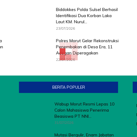
Biddokkes Polda Sulsel Berhasil
Identifikasi Dua Korban Laka
Laut KM. Nurul...
23/07/2026
a
Polres Morut Gelar Rekonstruksi
an
Penembakan di Desa Era, 11
Adegan Diperagakan
22/07/2026
BERITA POPULER
Wabup Morut Resmi Lepas 10
Calon Mahasiswa Penerima
Beasiswa PT NNI...
31/07/2026
Mutasi Bergulir, Enam Jabatan