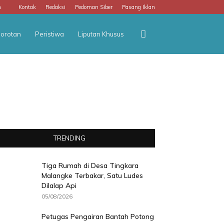
m
Kontak
Redaksi
Pedoman Siber
Pasang Iklan
orotan
Peristiwa
Liputan Khusus
TRENDING
Tiga Rumah di Desa Tingkara
Malangke Terbakar, Satu Ludes
Dilalap Api
05/08/2026
Petugas Pengairan Bantah Potong