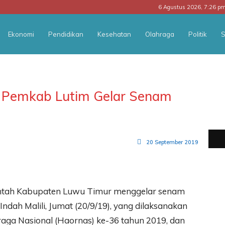
6 Agustus 2026, 7:26 p
Ekonomi
Pendidikan
Kesehatan
Olahraga
Politik
S
, Pemkab Lutim Gelar Senam
20 September 2019
rintah Kabupaten Luwu Timur menggelar senam
dah Malili, Jumat (20/9/19), yang dilaksanakan
aga Nasional (Haornas) ke-36 tahun 2019, dan