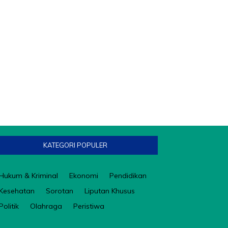
KATEGORI POPULER
Hukum & Kriminal
Ekonomi
Pendidikan
Kesehatan
Sorotan
Liputan Khusus
Politik
Olahraga
Peristiwa