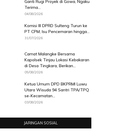
Ganti Rugi Proyek di Gowa, Ngaku
Terima...
04/08/2026
Komisi III DPRD Sulteng Turun ke
PT CPM, Isu Pencemaran hingga...
31/07/2026
Camat Malangke Bersama
Kapolsek Tinjau Lokasi Kebakaran
di Desa Tingkara, Berikan...
05/08/2026
Ketua Umum DPD BKPRMI Luwu
Utara Wisuda 94 Santri TPA/TPQ
se-Kecamatan...
03/08/2026
JARINGAN SOSIAL