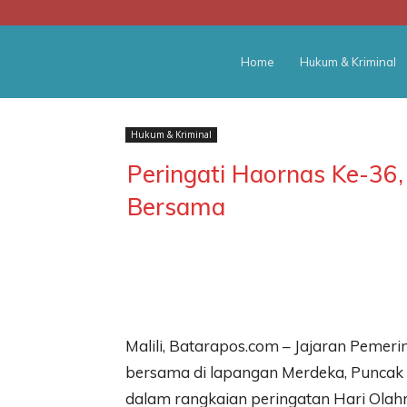
BATARA
Home
Hukum & Kriminal
POS
Hukum & Kriminal
Peringati Haornas Ke-36
Bersama
Malili, Batarapos.com – Jajaran Peme
bersama di lapangan Merdeka, Puncak In
dalam rangkaian peringatan Hari Olahr