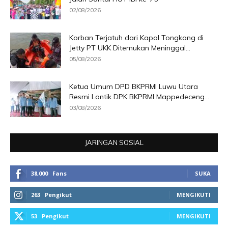
02/08/2026
Korban Terjatuh dari Kapal Tongkang di
Jetty PT UKK Ditemukan Meninggal...
05/08/2026
Ketua Umum DPD BKPRMI Luwu Utara
Resmi Lantik DPK BKPRMI Mappedeceng...
03/08/2026
JARINGAN SOSIAL
38,000
Fans
SUKA
263
Pengikut
MENGIKUTI
53
Pengikut
MENGIKUTI