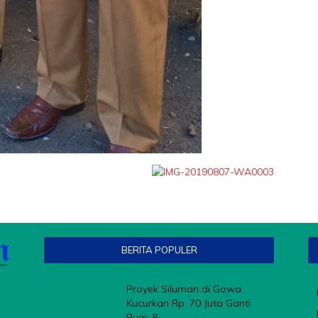
BERITA POPULER
Proyek Siluman di Gowa
Kucurkan Rp. 70 Juta Ganti
Rugi, 8...