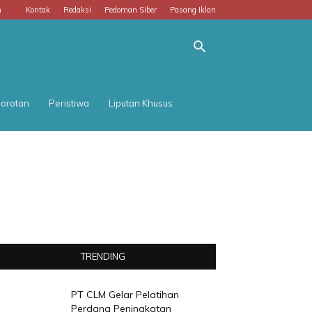
m
Kontak
Redaksi
Pedoman Siber
Pasang Iklan
orotan
Peristiwa
Liputan Khusus
TRENDING
PT CLM Gelar Pelatihan
Perdana Peningkatan