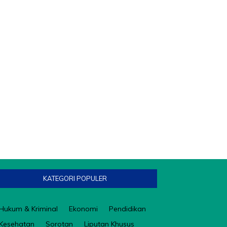
KATEGORI POPULER
Hukum & Kriminal
Ekonomi
Pendidikan
Kesehatan
Sorotan
Liputan Khusus