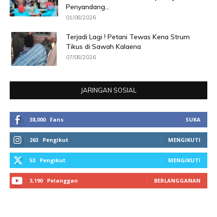
Penyandang...
01/08/2026
Terjadi Lagi ! Petani Tewas Kena Strum
Tikus di Sawah Kalaena
07/08/2026
JARINGAN SOSIAL
38,000
Fans
SUKA
263
Pengikut
MENGIKUTI
53
Pengikut
MENGIKUTI
3,190
Pelanggan
BERLANGGANAN