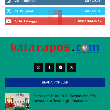
263
Pengikut
MENGIKUTI
53
Pengikut
MENGIKUTI
3,190
Pelanggan
BERLANGGANAN
BERITA POPULER
Sambut HUT ke-81 RI, Baznas dan PPNI
Luwu Utara Bersinergi Laksanakan...
04/08/2026