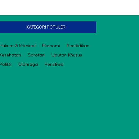
KATEGORI POPULER
Hukum & Kriminal
Ekonomi
Pendidikan
Kesehatan
Sorotan
Liputan Khusus
Politik
Olahraga
Peristiwa