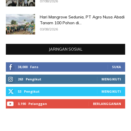
07/08/2026
Hari Mangrove Sedunia, PT Agro Nusa Abadi
Tanam 100 Pohon di...
03/08/2026
JARINGAN SOSIAL
38,000
Fans
SUKA
263
Pengikut
MENGIKUTI
53
Pengikut
MENGIKUTI
3,190
Pelanggan
BERLANGGANAN