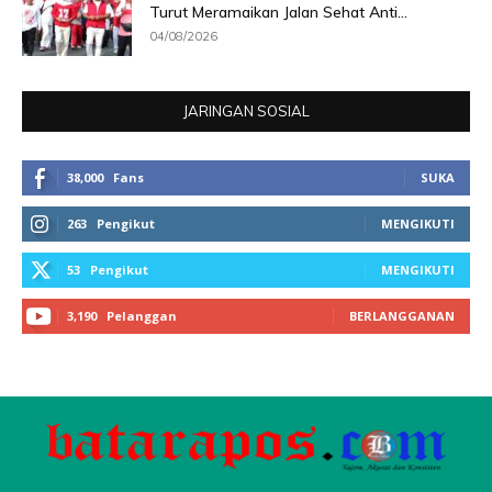
Turut Meramaikan Jalan Sehat Anti...
04/08/2026
JARINGAN SOSIAL
38,000
Fans
SUKA
263
Pengikut
MENGIKUTI
53
Pengikut
MENGIKUTI
3,190
Pelanggan
BERLANGGANAN