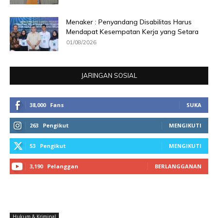
Menaker : Penyandang Disabilitas Harus
Mendapat Kesempatan Kerja yang Setara
01/08/2026
JARINGAN SOSIAL
38,000
Fans
SUKA
263
Pengikut
MENGIKUTI
53
Pengikut
MENGIKUTI
3,190
Pelanggan
BERLANGGANAN