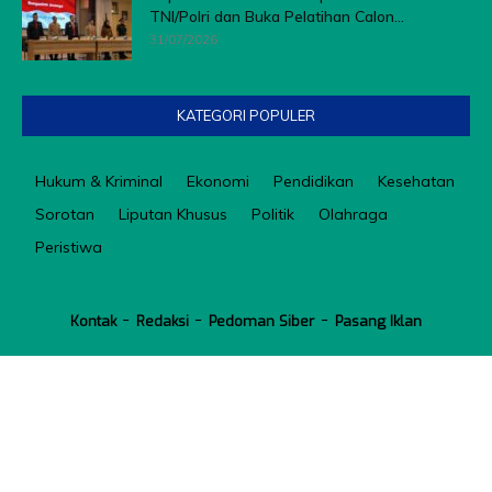
TNI/Polri dan Buka Pelatihan Calon...
31/07/2026
KATEGORI POPULER
Hukum & Kriminal
Ekonomi
Pendidikan
Kesehatan
Sorotan
Liputan Khusus
Politik
Olahraga
Peristiwa
Kontak
Redaksi
Pedoman Siber
Pasang Iklan