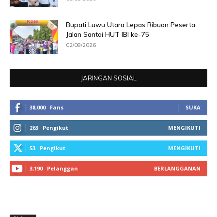
Bupati Luwu Utara Lepas Ribuan Peserta
Jalan Santai HUT IBI ke-75
02/08/2026
JARINGAN SOSIAL
38,000
Fans
SUKA
263
Pengikut
MENGIKUTI
53
Pengikut
MENGIKUTI
3,190
Pelanggan
BERLANGGANAN