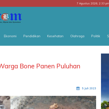
7 Agustus 2026, 2:33 p
BATARA
POS
Ekonomi
Pendidikan
Kesehatan
Olahraga
Politik
S
 Warga Bone Panen Puluhan
5 Juli 2023