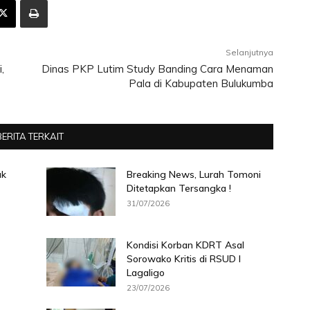
Selanjutnya
,
Dinas PKP Lutim Study Banding Cara Menaman
p
Pala di Kabupaten Bulukumba
BERITA TERKAIT
ak
Breaking News, Lurah Tomoni
Ditetapkan Tersangka !
31/07/2026
Kondisi Korban KDRT Asal
Sorowako Kritis di RSUD I
Lagaligo
23/07/2026