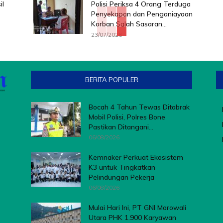
il
Polisi Periksa 4 Orang Terduga
Penyekapan dan Penganiayaan
Korban Salah Sasaran...
23/07/2026
BERITA POPULER
Bocah 4 Tahun Tewas Ditabrak
Mobil Polisi, Polres Bone
Pastikan Ditangani...
06/08/2026
Kemnaker Perkuat Ekosistem
K3 untuk Tingkatkan
Pelindungan Pekerja
06/08/2026
Mulai Hari Ini, PT GNI Morowali
Utara PHK 1.900 Karyawan