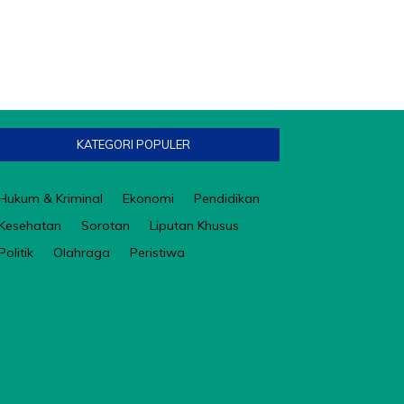
KATEGORI POPULER
Hukum & Kriminal
Ekonomi
Pendidikan
Kesehatan
Sorotan
Liputan Khusus
Politik
Olahraga
Peristiwa