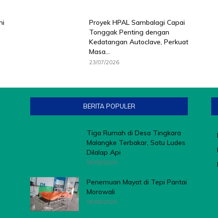
ni
Proyek HPAL Sambalagi Capai
Tonggak Penting dengan
Kedatangan Autoclave, Perkuat
Masa...
23/07/2026
BERITA POPULER
Tiga Rumah di Desa Tingkara
Malangke Terbakar, Satu Ludes
Dilalap Api
05/08/2026
Penemuan Mayat di Tepi Pantai
Morowali
05/08/2026