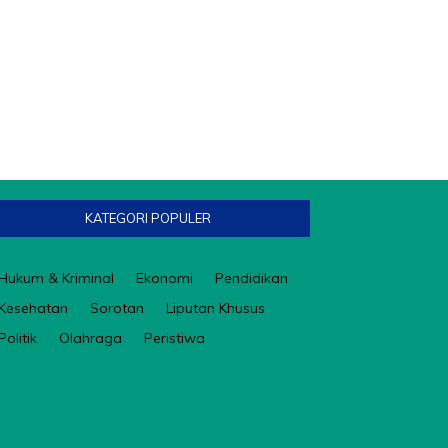
KATEGORI POPULER
Hukum & Kriminal
Ekonomi
Pendidikan
Kesehatan
Sorotan
Liputan Khusus
Politik
Olahraga
Peristiwa