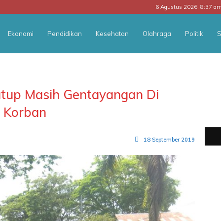
6 Agustus 2026, 8:37 a
Ekonomi
Pendidikan
Kesehatan
Olahraga
Politik
S
utup Masih Gentayangan Di
n Korban
18 September 2019