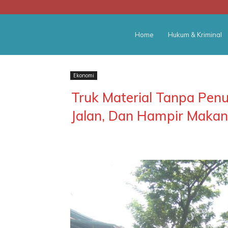
BATARA
Home
Hukum & Kriminal
POS
Ekonomi
Truk Material Tanpa Pen
Jalan, Dan Hampir Maka