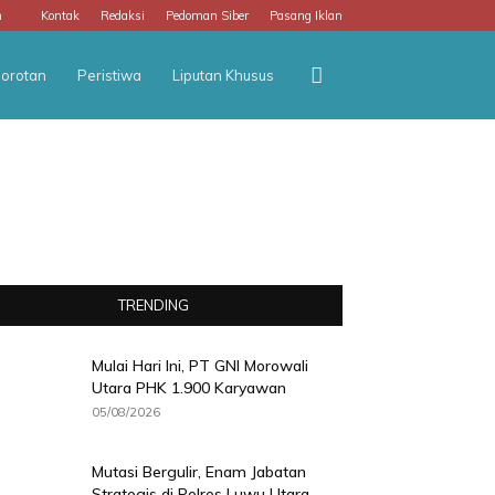
m
Kontak
Redaksi
Pedoman Siber
Pasang Iklan
orotan
Peristiwa
Liputan Khusus
TRENDING
Mulai Hari Ini, PT GNI Morowali
Utara PHK 1.900 Karyawan
05/08/2026
Mutasi Bergulir, Enam Jabatan
Strategis di Polres Luwu Utara