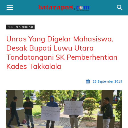
Hukum & Kriminal
Unras Yang Digelar Mahasiswa,
Desak Bupati Luwu Utara
Tandatangani SK Pemberhentian
Kades Takkalala
25 September 2019