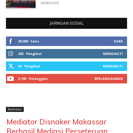
06/08/2026
JARINGAN SOSIAL
38,000
Fans
SUKA
263
Pengikut
MENGIKUTI
53
Pengikut
MENGIKUTI
3,190
Pelanggan
BERLANGGANAN