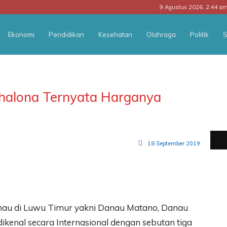
9 Agustus 2026, 2:44 a
Ekonomi
Pendidikan
Kesehatan
Olahraga
Politik
S
ahalona Ternyata Harganya
18 September 2019
nau di Luwu Timur yakni Danau Matano, Danau
kenal secara Internasional dengan sebutan tiga