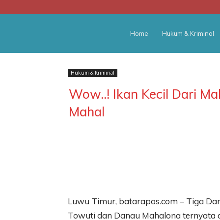
BATARA
Home
Hukum & Kriminal
POS
Hukum & Kriminal
Wow..! Ikan Kecil Dari M
Mahal
Luwu Timur, batarapos.com – Tiga Da
Towuti dan Danau Mahalona ternyata di