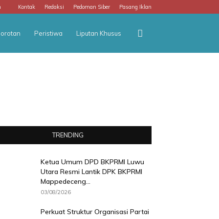
m
Kontak
Redaksi
Pedoman Siber
Pasang Iklan
orotan
Peristiwa
Liputan Khusus
TRENDING
Ketua Umum DPD BKPRMI Luwu
Utara Resmi Lantik DPK BKPRMI
Mappedeceng...
03/08/2026
Perkuat Struktur Organisasi Partai