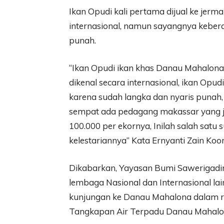
Ikan Opudi kali pertama dijual ke jerman
internasional, namun sayangnya keber
punah.
“Ikan Opudi ikan khas Danau Mahalona y
dikenal secara internasional, ikan Opud
karena sudah langka dan nyaris punah, 
sempat ada pedagang makassar yang jua
100.000 per ekornya, Inilah salah sat
kelestariannya” Kata Ernyanti Zain Ko
Dikabarkan, Yayasan Bumi Sawerigading
lembaga Nasional dan Internasional l
kunjungan ke Danau Mahalona dalam r
Tangkapan Air Terpadu Danau Mahalon