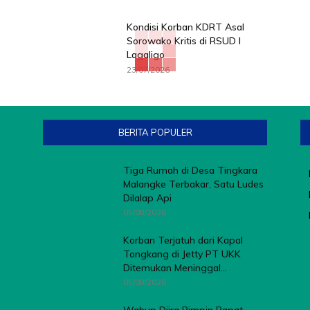
Kondisi Korban KDRT Asal
Sorowako Kritis di RSUD I
Lagaligo
23/07/2026
BERITA POPULER
Tiga Rumah di Desa Tingkara
Malangke Terbakar, Satu Ludes
Dilalap Api
05/08/2026
Korban Terjatuh dari Kapal
Tongkang di Jetty PT UKK
Ditemukan Meninggal...
05/08/2026