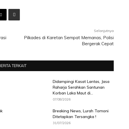
Selanjutnya
rasi
Pilkades di Karetan Sempat Memanas, Polisi
Bergerak Cepat
BERITA TERKAIT
Didampingi Kasat Lantas, Jasa
Raharja Serahkan Santunan
Korban Laka Maut di...
07/08/2026
ak
Breaking News, Lurah Tomoni
Ditetapkan Tersangka !
31/07/2026