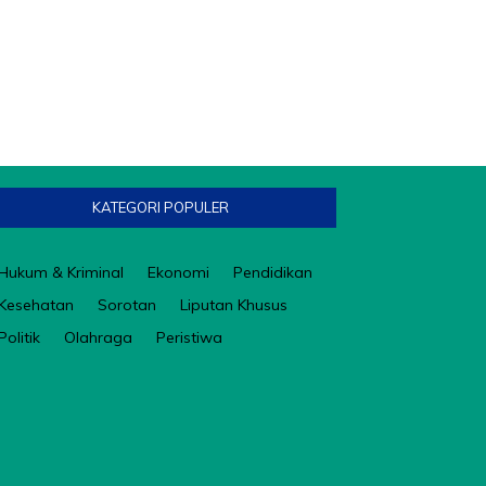
KATEGORI POPULER
Hukum & Kriminal
Ekonomi
Pendidikan
Kesehatan
Sorotan
Liputan Khusus
Politik
Olahraga
Peristiwa