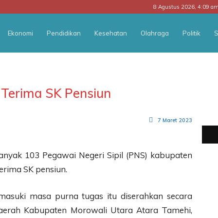
8 Agustus 2026, 4:09 a
Ekonomi
Pendidikan
Kesehatan
Olahraga
Politik
S
 Terima SK Pensiun
7 Maret 2023
nyak 103 Pegawai Negeri Sipil (PNS) kabupaten
erima SK pensiun.
asuki masa purna tugas itu diserahkan secara
t Daerah Kabupaten Morowali Utara Atara Tamehi,