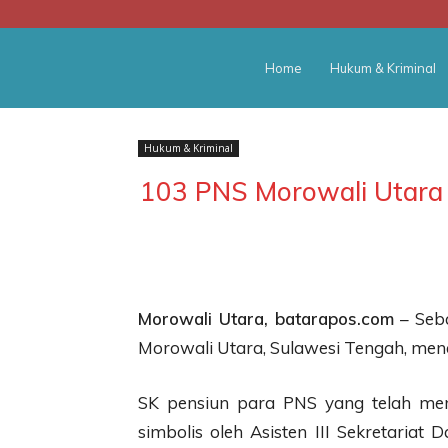
BATARA
Home
Hukum & Kriminal
POS
Hukum & Kriminal
103 PNS Morowali Utara
Morowali Utara, batarapos.com
– Seba
Morowali Utara, Sulawesi Tengah, men
SK pensiun para PNS yang telah mem
simbolis oleh Asisten III Sekretaria