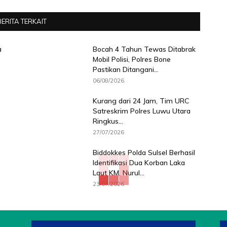
BERITA TERKAIT
a
Bocah 4 Tahun Tewas Ditabrak
Mobil Polisi, Polres Bone
Pastikan Ditangani...
06/08/2026
Kurang dari 24 Jam, Tim URC
Satreskrim Polres Luwu Utara
Ringkus...
27/07/2026
Biddokkes Polda Sulsel Berhasil
Identifikasi Dua Korban Laka
Laut KM. Nurul...
23/07/2026