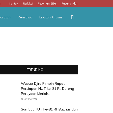
m
Kontak
Redaksi
Pedoman Siber
Pasang Iklan
orotan
Peristiwa
Liputan Khusus
TRENDING
Wabup Djira Pimpin Rapat
Persiapan HUT ke-81 RI, Dorong
Perayaan Meriah...
03/08/2026
Sambut HUT ke-81 RI, Baznas dan