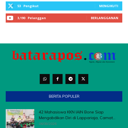
53
Pengikut
MENGIKUTI
3,190
Pelanggan
BERLANGGANAN
BERITA POPULER
42 Mahasiswa KKN IAIN Bone Siap
Mengabdikan Diri di Lappariaja, Camat...
06/08/2026