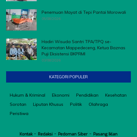
Penemuan Mayat di Tepi Pantai Morowali
05/08/2026
Hadiri Wisuda Santri TPA/TPQ se-
Kecamatan Mappedeceng, Ketua Baznas
Puji Eksistensi BKPRMI
03/08/2026
KATEGORI POPULER
Hukum & Kriminal
Ekonomi
Pendidikan
Kesehatan
Sorotan
Liputan Khusus
Politik
Olahraga
Peristiwa
Kontak
Redaksi
Pedoman Siber
Pasang Iklan