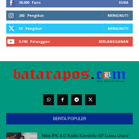
BERITA POPULER
Nilai IPK 4.0, Kadis Kominfo-SP Luwu Utara