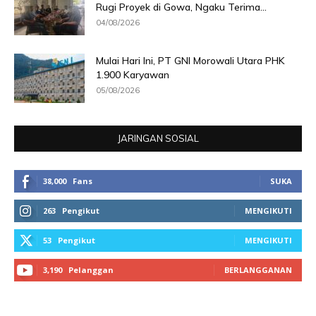
Rugi Proyek di Gowa, Ngaku Terima...
04/08/2026
Mulai Hari Ini, PT GNI Morowali Utara PHK
1.900 Karyawan
05/08/2026
JARINGAN SOSIAL
38,000
Fans
SUKA
263
Pengikut
MENGIKUTI
53
Pengikut
MENGIKUTI
3,190
Pelanggan
BERLANGGANAN