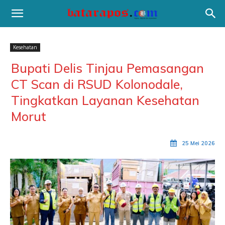
Kesehatan
Bupati Delis Tinjau Pemasangan
CT Scan di RSUD Kolonodale,
Tingkatkan Layanan Kesehatan
Morut
25 Mei 2026