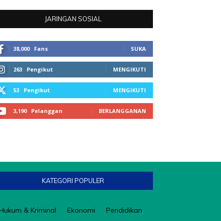
JARINGAN SOSIAL
38,000
Fans
SUKA
263
Pengikut
MENGIKUTI
53
Pengikut
MENGIKUTI
3,190
Pelanggan
BERLANGGANAN
KATEGORI POPULER
Hukum & Kriminal
Ekonomi
Pendidikan