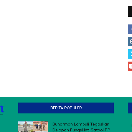
BERITA POPULER
Buharman Lambuli Tegaskan
Delapan Fungsi Inti Satpol PP