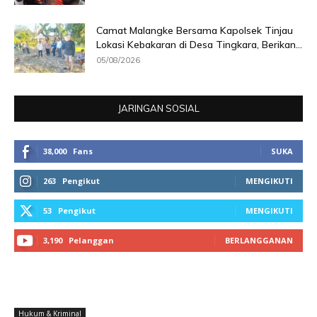
Camat Malangke Bersama Kapolsek Tinjau
Lokasi Kebakaran di Desa Tingkara, Berikan...
05/08/2026
JARINGAN SOSIAL
38,000
Fans
SUKA
263
Pengikut
MENGIKUTI
53
Pengikut
MENGIKUTI
3,190
Pelanggan
BERLANGGANAN