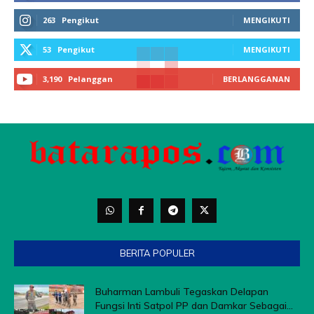
263
Pengikut
MENGIKUTI
53
Pengikut
MENGIKUTI
3,190
Pelanggan
BERLANGGANAN
BERITA POPULER
Buharman Lambuli Tegaskan Delapan
Fungsi Inti Satpol PP dan Damkar Sebagai...