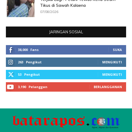
Tikus di Sawah Kalaena
07/08/2026
JARINGAN SOSIAL
38,000
Fans
SUKA
263
Pengikut
MENGIKUTI
53
Pengikut
MENGIKUTI
3,190
Pelanggan
BERLANGGANAN