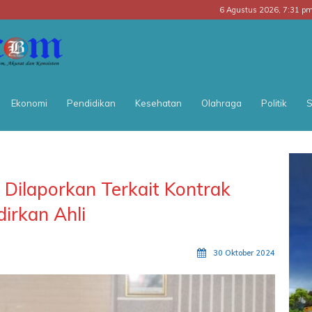
6 Agustus 2026, 7:31 p
BATARA
POS
Ekonomi
Pendidikan
Kesehatan
Olahraga
Politik
S
Dilaporkan Terkait Kontrak
irkan Ahli
30 Oktober 2024