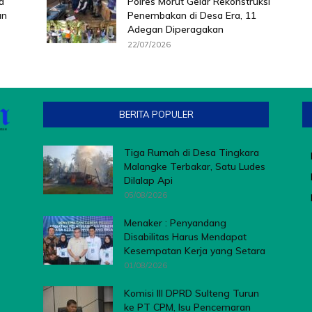
a
Polres Morut Gelar Rekonstruksi
an
Penembakan di Desa Era, 11
Adegan Diperagakan
22/07/2026
BERITA POPULER
Tiga Rumah di Desa Tingkara
Malangke Terbakar, Satu Ludes
Dilalap Api
05/08/2026
Menaker : Penyandang
Disabilitas Harus Mendapat
Kesempatan Kerja yang Setara
01/08/2026
Komisi III DPRD Sulteng Turun
ke PT CPM, Isu Pencemaran