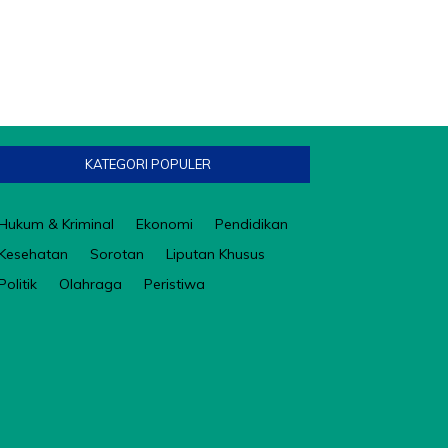
KATEGORI POPULER
Hukum & Kriminal
Ekonomi
Pendidikan
Kesehatan
Sorotan
Liputan Khusus
Politik
Olahraga
Peristiwa