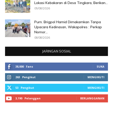
Lokasi Kebakaran di Desa Tingkara, Berikan...
05/08/2026
Purn. Brigpol Hamid Dimakamkan Tanpa
Upacara Kedinasan, Wakapolres : Perkap
Nomor...
08/08/2026
JARINGAN SOSIAL
38,000
Fans
SUKA
263
Pengikut
MENGIKUTI
53
Pengikut
MENGIKUTI
3,190
Pelanggan
BERLANGGANAN