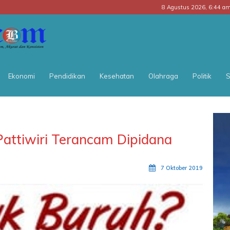
8 Agustus 2026, 6:44 a
BATARA
POS
Ekonomi
Pendidikan
Kesehatan
Olahraga
Politik
S
Pattiwiri Terancam Dipidana
7 Oktober 2019