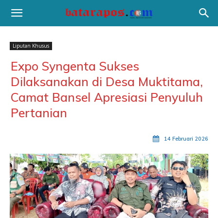
Liputan Khusus
Expo Syngenta Sukses
Dilaksanakan di Desa Muktitama,
Camat Bansel Apresiasi Penyuluh
Pertanian
14 Februari 2026