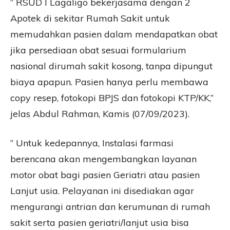
” RSUD I Lagaligo bekerjasama dengan 2
Apotek di sekitar Rumah Sakit untuk
memudahkan pasien dalam mendapatkan obat
jika persediaan obat sesuai formularium
nasional dirumah sakit kosong, tanpa dipungut
biaya apapun. Pasien hanya perlu membawa
copy resep, fotokopi BPJS dan fotokopi KTP/KK,”
jelas Abdul Rahman, Kamis (07/09/2023).
” Untuk kedepannya, Instalasi farmasi
berencana akan mengembangkan layanan
motor obat bagi pasien Geriatri atau pasien
Lanjut usia. Pelayanan ini disediakan agar
mengurangi antrian dan kerumunan di rumah
sakit serta pasien geriatri/lanjut usia bisa