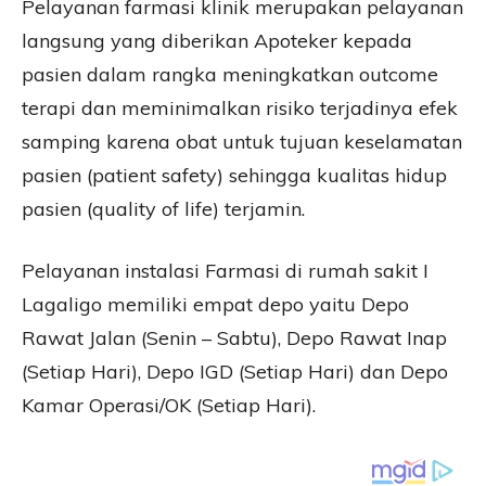
Pelayanan farmasi klinik merupakan pelayanan
langsung yang diberikan Apoteker kepada
pasien dalam rangka meningkatkan outcome
terapi dan meminimalkan risiko terjadinya efek
samping karena obat untuk tujuan keselamatan
pasien (patient safety) sehingga kualitas hidup
pasien (quality of life) terjamin.
Pelayanan instalasi Farmasi di rumah sakit I
Lagaligo memiliki empat depo yaitu Depo
Rawat Jalan (Senin – Sabtu), Depo Rawat Inap
(Setiap Hari), Depo IGD (Setiap Hari) dan Depo
Kamar Operasi/OK (Setiap Hari).