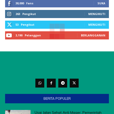
38,000
Fans
SUKA
263
Pengikut
MENGIKUTI
53
Pengikut
MENGIKUTI
3,190
Pelanggan
BERLANGGANAN
BERITA POPULER
Usai Jalan Sehat Anti Mager, Pemerintah