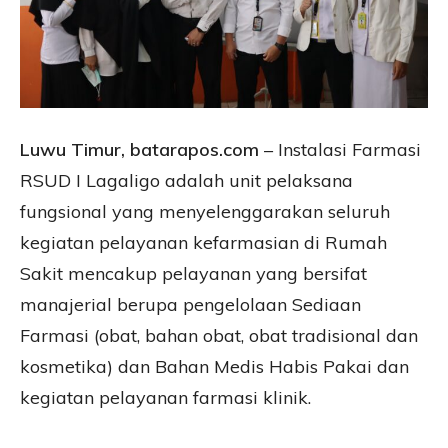
Luwu Timur, batarapos.com
– Instalasi Farmasi
RSUD I Lagaligo adalah unit pelaksana
fungsional yang menyelenggarakan seluruh
kegiatan pelayanan kefarmasian di Rumah
Sakit mencakup pelayanan yang bersifat
manajerial berupa pengelolaan Sediaan
Farmasi (obat, bahan obat, obat tradisional dan
kosmetika) dan Bahan Medis Habis Pakai dan
kegiatan pelayanan farmasi klinik.