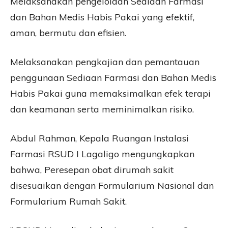
Melaksanakan pengelolaan Sediaan Farmasi
dan Bahan Medis Habis Pakai yang efektif,
aman, bermutu dan efisien.
Melaksanakan pengkajian dan pemantauan
penggunaan Sediaan Farmasi dan Bahan Medis
Habis Pakai guna memaksimalkan efek terapi
dan keamanan serta meminimalkan risiko.
Abdul Rahman, Kepala Ruangan Instalasi
Farmasi RSUD I Lagaligo mengungkapkan
bahwa, Peresepan obat dirumah sakit
disesuaikan dengan Formularium Nasional dan
Formularium Rumah Sakit.