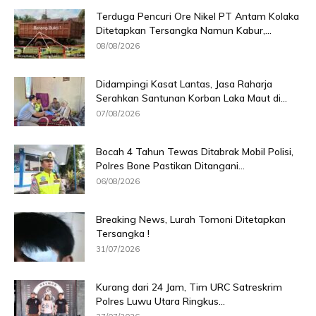
Terduga Pencuri Ore Nikel PT Antam Kolaka
Ditetapkan Tersangka Namun Kabur,...
08/08/2026
Didampingi Kasat Lantas, Jasa Raharja
Serahkan Santunan Korban Laka Maut di...
07/08/2026
Bocah 4 Tahun Tewas Ditabrak Mobil Polisi,
Polres Bone Pastikan Ditangani...
06/08/2026
Breaking News, Lurah Tomoni Ditetapkan
Tersangka !
31/07/2026
Kurang dari 24 Jam, Tim URC Satreskrim
Polres Luwu Utara Ringkus...