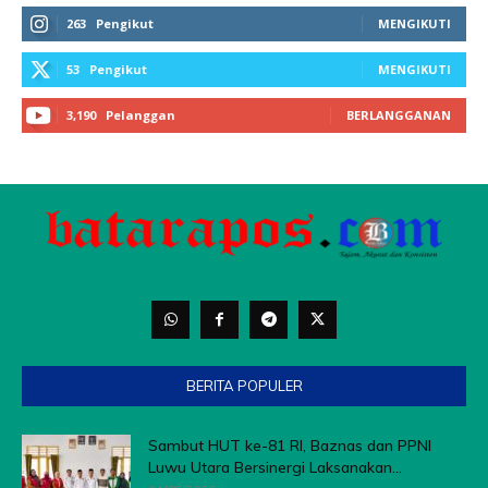
BERITA POPULER
Sambut HUT ke-81 RI, Baznas dan PPNI
Luwu Utara Bersinergi Laksanakan...