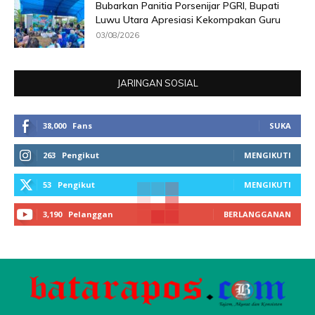
Bubarkan Panitia Porsenijar PGRI, Bupati
Luwu Utara Apresiasi Kekompakan Guru
03/08/2026
JARINGAN SOSIAL
38,000
Fans
SUKA
263
Pengikut
MENGIKUTI
53
Pengikut
MENGIKUTI
3,190
Pelanggan
BERLANGGANAN