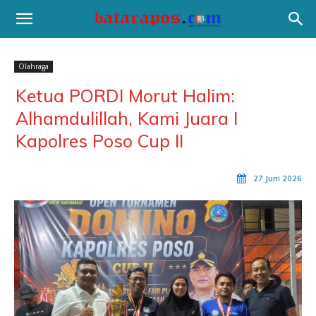
Olahraga
Ketua PORDI Morut Halim:
Alhamdulillah, Kami Juara I
Kapolres Poso Cup II
27 Juni 2026