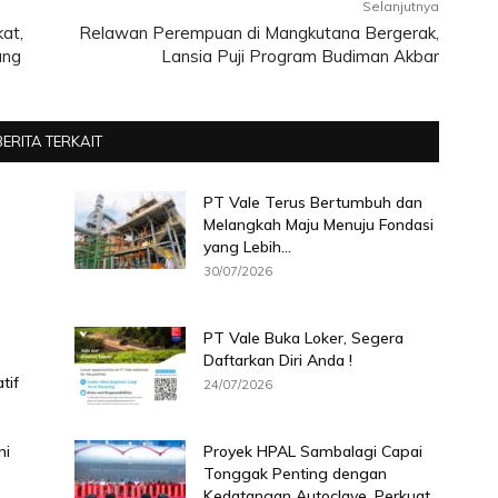
Selanjutnya
at,
Relawan Perempuan di Mangkutana Bergerak,
ung
Lansia Puji Program Budiman Akbar
BERITA TERKAIT
PT Vale Terus Bertumbuh dan
Melangkah Maju Menuju Fondasi
yang Lebih...
30/07/2026
PT Vale Buka Loker, Segera
Daftarkan Diri Anda !
tif
24/07/2026
ni
Proyek HPAL Sambalagi Capai
Tonggak Penting dengan
Kedatangan Autoclave, Perkuat