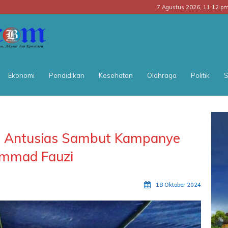
7 Agustus 2026, 11:12 p
BATARA
POS
Ekonomi
Pendidikan
Kesehatan
Olahraga
Politik
S
a Antusias Sambut Kampanye
mmad Fauzi
18 Oktober 2024