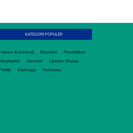
KATEGORI POPULER
Hukum & Kriminal
Ekonomi
Pendidikan
Kesehatan
Sorotan
Liputan Khusus
Politik
Olahraga
Peristiwa