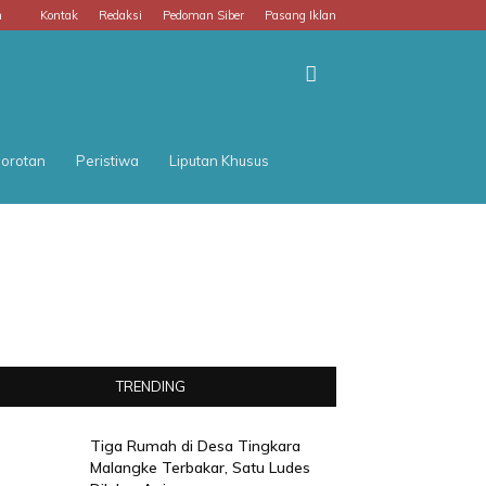
m
Kontak
Redaksi
Pedoman Siber
Pasang Iklan
orotan
Peristiwa
Liputan Khusus
TRENDING
Tiga Rumah di Desa Tingkara
Malangke Terbakar, Satu Ludes