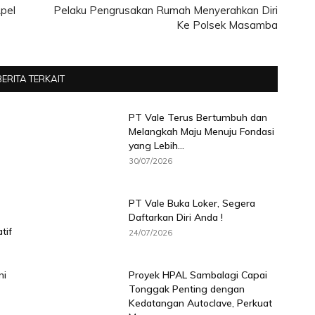
pel
Pelaku Pengrusakan Rumah Menyerahkan Diri
Ke Polsek Masamba
BERITA TERKAIT
PT Vale Terus Bertumbuh dan
Melangkah Maju Menuju Fondasi
yang Lebih...
30/07/2026
PT Vale Buka Loker, Segera
Daftarkan Diri Anda !
tif
24/07/2026
ni
Proyek HPAL Sambalagi Capai
Tonggak Penting dengan
Kedatangan Autoclave, Perkuat