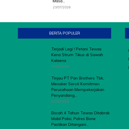
Masa...
23/07/2026
BERITA POPULER
Terjadi Lagi ! Petani Tewas
Kena Strum Tikus di Sawah
Kalaena
07/08/2026
Tinjau PT Pan Brothers Tbk,
Menaker Soroti Komitmen
Perusahaan Mempekerjakan
Penyandang...
01/08/2026
Bocah 4 Tahun Tewas Ditabrak
Mobil Polisi, Polres Bone
Pastikan Ditangani...