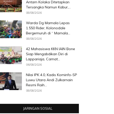
Antam Kolaka Ditetapkan
Tersangka Namun Kabur,...
08/08/2026
Warda Dg Mamala Lepas
1.550 Rider, Kolonodale
Bergemuruh di “ Mamala...
08/08/2026
42 Mahasiswa KKN IAIN Bone
Siap Mengabdikan Diri di
Lappariaja, Camat...
06/08/2026
Nilai IPK 4.0, Kadis Kominfo-SP
Luwu Utara Andi Zulkarnain
Resmi Raih...
08/08/2026
JARINGAN SOSIAL