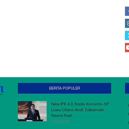
BERITA POPULER
Nilai IPK 4.0, Kadis Kominfo-SP
Luwu Utara Andi Zulkarnain
Resmi Raih...
08/08/2026