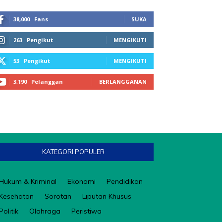
38,000
Fans
SUKA
263
Pengikut
MENGIKUTI
53
Pengikut
MENGIKUTI
3,190
Pelanggan
BERLANGGANAN
KATEGORI POPULER
Hukum & Kriminal
Ekonomi
Pendidikan
Kesehatan
Sorotan
Liputan Khusus
Politik
Olahraga
Peristiwa