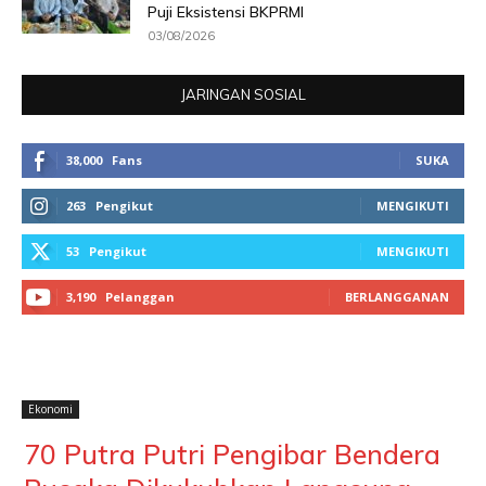
Puji Eksistensi BKPRMI
03/08/2026
JARINGAN SOSIAL
38,000
Fans
SUKA
263
Pengikut
MENGIKUTI
53
Pengikut
MENGIKUTI
3,190
Pelanggan
BERLANGGANAN