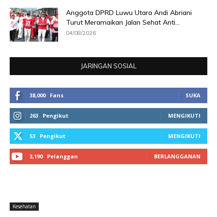
Anggota DPRD Luwu Utara Andi Abriani
Turut Meramaikan Jalan Sehat Anti...
04/08/2026
JARINGAN SOSIAL
38,000
Fans
SUKA
263
Pengikut
MENGIKUTI
53
Pengikut
MENGIKUTI
3,190
Pelanggan
BERLANGGANAN