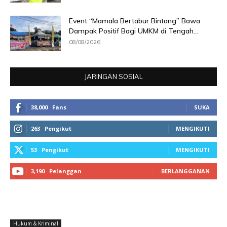
Event “Mamala Bertabur Bintang” Bawa
Dampak Positif Bagi UMKM di Tengah...
08/08/2026
JARINGAN SOSIAL
38,000
Fans
SUKA
263
Pengikut
MENGIKUTI
53
Pengikut
MENGIKUTI
3,190
Pelanggan
BERLANGGANAN